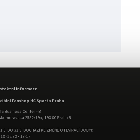
ntaktní informace
iciální Fanshop HC Sparta Praha
fa Business Center - B
komoravská 2532/19b, 190 00 Praha 9
1.5. DO 31.8. DOCHÁZÍ KE ZMĚNĚ OTEVÍRACÍ DOBY!:
 10 -12:30 • 13-17