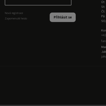
Út:
St:
Čt:
Nová registrace
Pá:
Přihlásit se
Zapomenuté heslo
SO
Kon
+42
fa
Man
Ja
jak