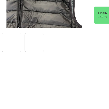
1 199 Kč
–50 %