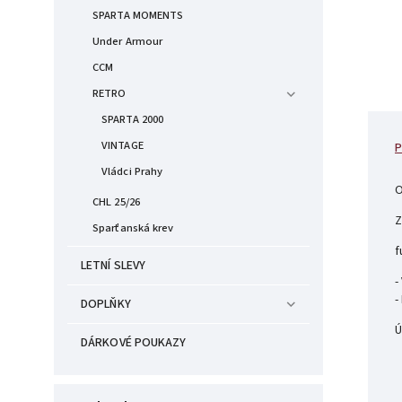
SPARTA MOMENTS
Under Armour
CCM
RETRO
SPARTA 2000
VINTAGE
P
Vládci Prahy
O
CHL 25/26
Z
Sparťanská krev
f
LETNÍ SLEVY
-
-
DOPLŇKY
Ú
DÁRKOVÉ POUKAZY