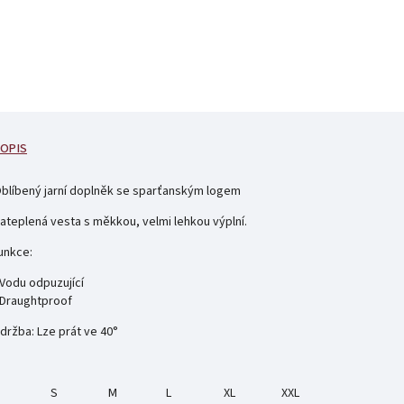
OPIS
blíbený jarní doplněk se sparťanským logem
ateplená vesta s měkkou, velmi lehkou výplní.
unkce:
 Vodu odpuzující
 Draughtproof
držba: Lze prát ve 40°
S
M
L
XL
XXL