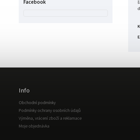
Facebook
š
d
K
E
Info
Obchodní podmínky
Podmínky ochrany osobních údajů
Výměna, vrácení zboží a reklamace
Moje objednávka