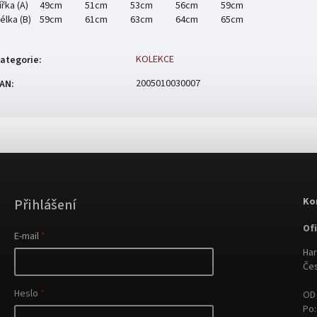
ířka (A)
49cm
51cm
53cm
56cm
59cm
élka (B)
59cm
61cm
63cm
64cm
65cm
KOLEKCE
ategorie
:
2005010030007
AN
:
Ko
Přihlášení
Of
E-mail
Har
Čes
Heslo
OD 
Po: