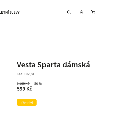
LETNÍ SLEVY
DOPLŇKY
DÁRKOVÉ POUKAZY
Vesta Sparta dámská
Kód:
1855/M
1 199 Kč
–50 %
599 Kč
Výprodej