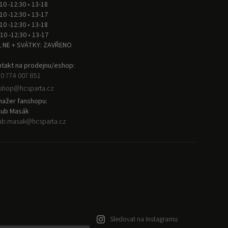
 10 -12:30 • 13-18
 10 -12:30 • 13-17
 10 -12:30 • 13-18
 10 -12:30 • 13-17
, NE + SVÁTKY: ZAVŘENO
takt na prodejnu/eshop:
0 774 007 851
nshop
@
hcsparta.cz
ažer fanshopu:
kub Masák
ub.masak
@
hcsparta.cz
Sledovat na Instagramu