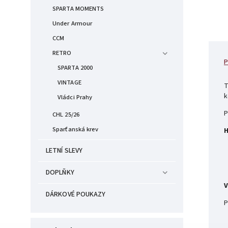
SPARTA MOMENTS
Under Armour
CCM
RETRO
P
SPARTA 2000
VINTAGE
T
k
Vládci Prahy
P
CHL 25/26
Sparťanská krev
H
LETNÍ SLEVY
DOPLŇKY
V
DÁRKOVÉ POUKAZY
P