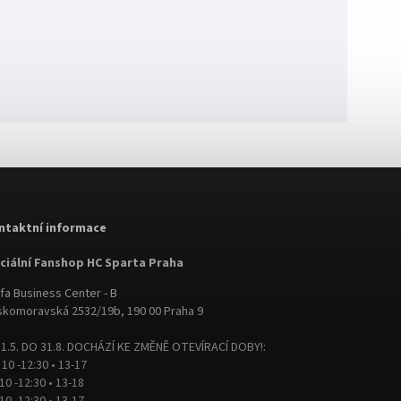
ntaktní informace
iciální Fanshop HC Sparta Praha
fa Business Center - B
komoravská 2532/19b, 190 00 Praha 9
1.5. DO 31.8. DOCHÁZÍ KE ZMĚNĚ OTEVÍRACÍ DOBY!:
 10 -12:30 • 13-17
 10 -12:30 • 13-18