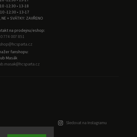
 10 -12:30 • 13-17
 10 -12:30 • 13-18
 10 -12:30 • 13-17
, NE + SVÁTKY: ZAVŘENO
takt na prodejnu/eshop:
0 774 007 851
nshop
@
hcsparta.cz
ažer fanshopu:
kub Masák
ub.masak
@
hcsparta.cz
Sledovat na Instagramu