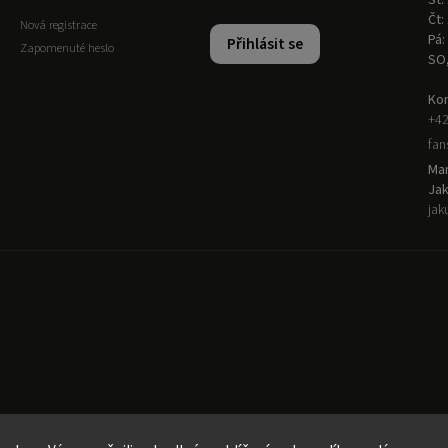
St:
Čt:
Nová registrace
Pá:
Přihlásit se
Zapomenuté heslo
SO
Kon
+42
fa
Man
Ja
jak