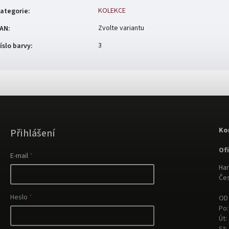
KOLEKCE
ategorie
:
Zvolte variantu
AN
:
3
íslo barvy
:
Ko
Přihlášení
Of
E-mail
Har
Čes
Heslo
OD 
Po:
Út: