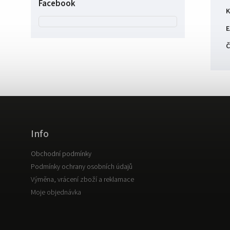
Facebook
K
E
Č
Info
Obchodní podmínky
Podmínky ochrany osobních údajů
Výměna, vrácení zboží a reklamace
Moje objednávka