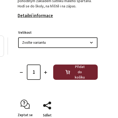
pohodlným základem šatníku malého sparťana.
Hodí se do školy, na hřiště i na zápas.
Detailní informace
Velikost
Přidat
do
košíku
Zeptat se
Sdílet