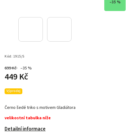
–35 %
Kód:
1915/S
699 Kč
–35 %
449 Kč
Výprodej
Černo šedé triko s motivem Gladiátora
velikostní tabulka níže
Detailní informace