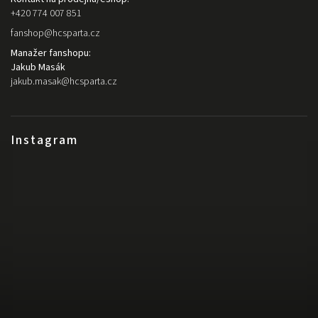
+420 774 007 851
fanshop
@
hcsparta.cz
Manažer fanshopu:
Jakub Masák
jakub.masak
@
hcsparta.cz
Instagram