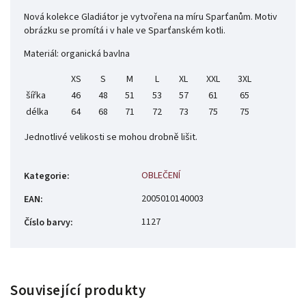
Nová kolekce Gladiátor je vytvořena na míru Sparťanům. Motiv
obrázku se promítá i v hale ve Sparťanském kotli.
Materiál: organická bavlna
XS
S
M
L
XL
XXL
3XL
šířka
46
48
51
53
57
61
65
délka
64
68
71
72
73
75
75
Jednotlivé velikosti se mohou drobně lišit.
OBLEČENÍ
Kategorie
:
2005010140003
EAN
:
1127
Číslo barvy
:
Související produkty