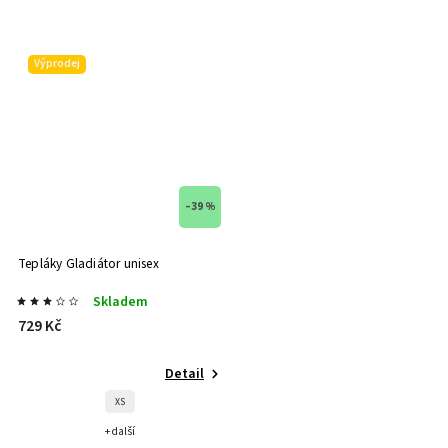
Výprodej
–39 %
Tepláky Gladiátor unisex
Skladem
729 Kč
Detail
XS
+ další