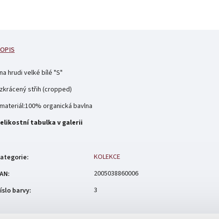
OPIS
 na hrudi velké bílé "S"
 zkrácený střih (cropped)
 materiál:100% organická bavlna
elikostní tabulka v galerii
KOLEKCE
ategorie
:
2005038860006
AN
:
3
íslo barvy
: