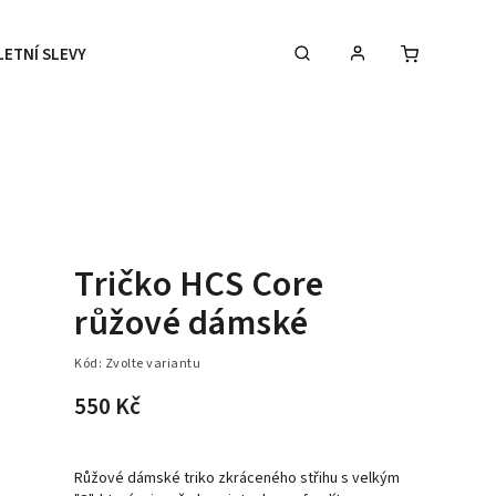
LETNÍ SLEVY
DOPLŇKY
DÁRKOVÉ POUKAZY
Tričko HCS Core
růžové dámské
Kód:
Zvolte variantu
550 Kč
Růžové dámské triko zkráceného střihu s velkým