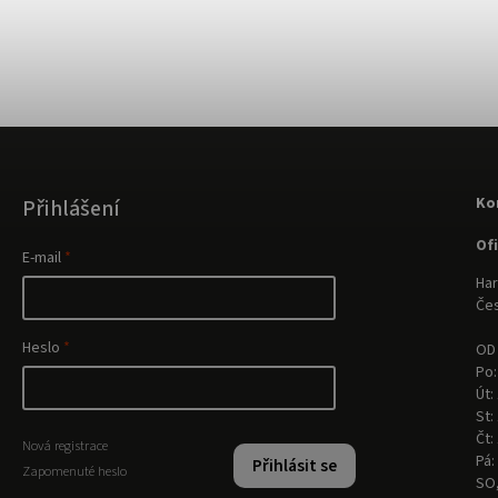
Ko
Přihlášení
Of
E-mail
Har
Čes
Heslo
OD 
Po:
Út:
St:
Čt:
Nová registrace
Pá:
Přihlásit se
Zapomenuté heslo
SO