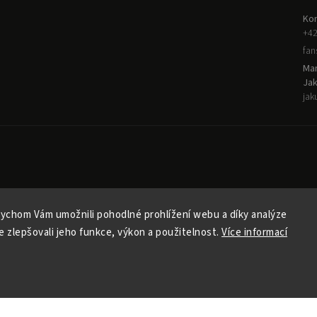
Kon
+42
fa
Man
Ja
jak
ychom Vám umožnili pohodlné prohlížení webu a díky analýze
 zlepšovali jeho funkce, výkon a použitelnost.
Více informací
yright 2026
Oficiální fanshop HC Sparta Praha
. Všechna práva vyhraz
Vytvořil
Shoptet
| Design
Shoptak.cz