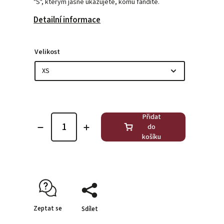
"S", kterým jasně ukazujete, komu fandíte.
Detailní informace
Velikost
Přidat
do
košíku
Zeptat se
Sdílet