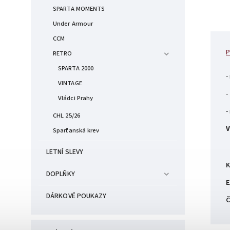
SPARTA MOMENTS
Under Armour
CCM
P
RETRO
SPARTA 2000
-
VINTAGE
-
Vládci Prahy
-
CHL 25/26
V
Sparťanská krev
LETNÍ SLEVY
K
DOPLŇKY
E
DÁRKOVÉ POUKAZY
Č