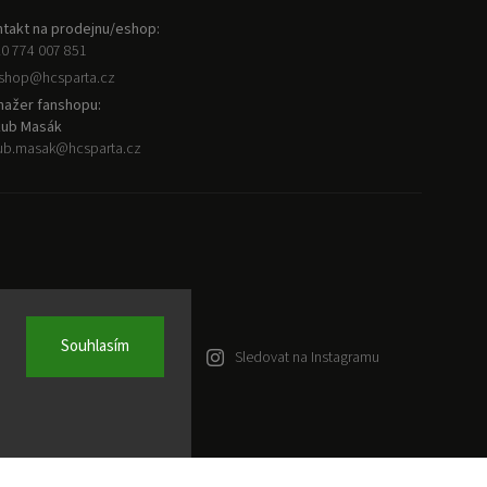
takt na prodejnu/eshop:
0 774 007 851
nshop
@
hcsparta.cz
ažer fanshopu:
kub Masák
ub.masak
@
hcsparta.cz
Souhlasím
Sledovat na Instagramu
ena.