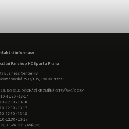
ntaktní informace
iciální Fanshop HC Sparta Praha
fa Business Center - B
komoravská 2532/19b, 190 00 Praha 9
1.5. DO 31.8. DOCHÁZÍ KE ZMĚNĚ OTEVÍRACÍ DOBY!:
 10 -12:30 • 13-17
 10 -12:30 • 13-18
 10 -12:30 • 13-17
 10 -12:30 • 13-18
 10 -12:30 • 13-17
, NE + SVÁTKY: ZAVŘENO