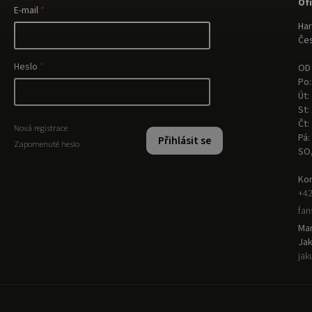
Of
E-mail
Har
Čes
Heslo
OD 
Po:
Út:
St:
Čt:
Nová registrace
Pá:
Přihlásit se
Zapomenuté heslo
SO
Kon
+42
fa
Man
Ja
jak