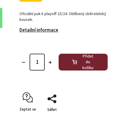
Oficiální puk k playoff 23/24. Oblíbený sběratelský
kousek.
Detailní informace
Přidat
do
košíku
Zeptat se
Sdílet