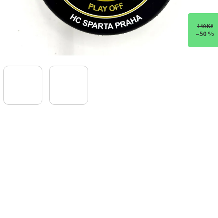
140 Kč
–50 %