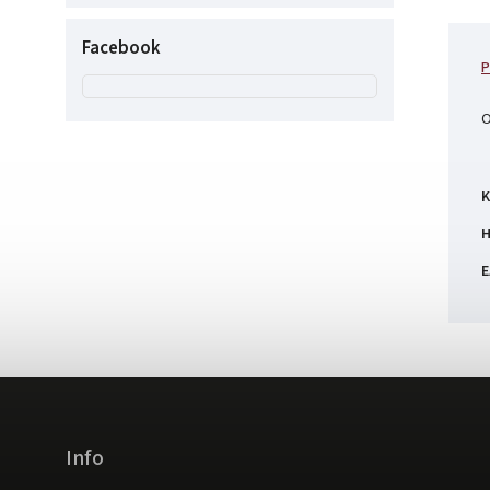
Facebook
P
O
K
H
E
Info