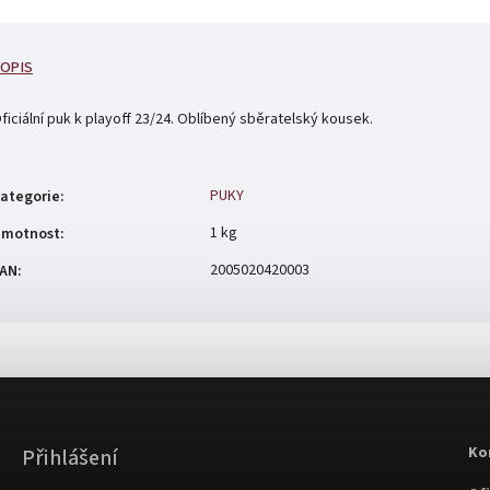
OPIS
ficiální puk k playoff 23/24. Oblíbený sběratelský kousek.
PUKY
ategorie
:
1 kg
motnost
:
2005020420003
AN
:
Ko
Přihlášení