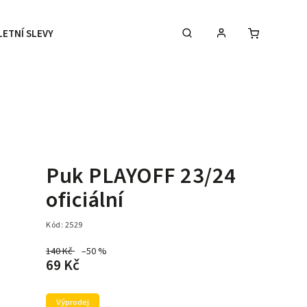
LETNÍ SLEVY
DOPLŇKY
DÁRKOVÉ POUKAZY
Puk PLAYOFF 23/24
oficiální
Kód:
2529
140 Kč
–50 %
69 Kč
Výprodej