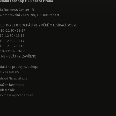
iciální Fanshop HC Sparta Praha
fa Business Center - B
komoravská 2532/19b, 190 00 Praha 9
1.5. DO 31.8. DOCHÁZÍ KE ZMĚNĚ OTEVÍRACÍ DOBY!:
 10 -12:30 • 13-17
 10 -12:30 • 13-18
 10 -12:30 • 13-17
 10 -12:30 • 13-18
 10 -12:30 • 13-17
, NE + SVÁTKY: ZAVŘENO
takt na prodejnu/eshop:
0 774 007 851
nshop
@
hcsparta.cz
ažer fanshopu:
kub Masák
ub.masak
@
hcsparta.cz