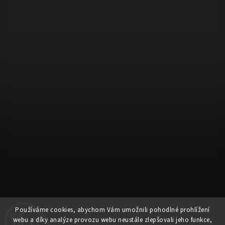
Sledovat na Instagramu
Používáme cookies, abychom Vám umožnili pohodlné prohlížení
webu a díky analýze provozu webu neustále zlepšovali jeho funkce,