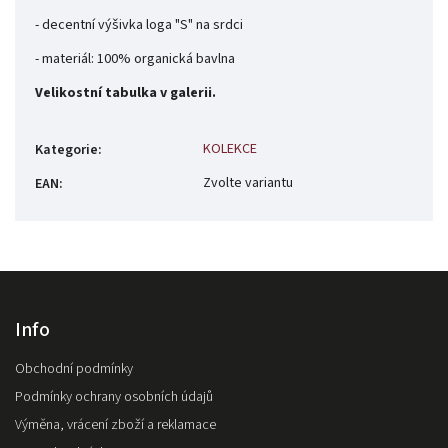
- decentní výšivka loga "S" na srdci
- materiál: 100% organická bavlna
Velikostní tabulka v galerii.
KOLEKCE
Kategorie
:
Zvolte variantu
EAN
:
Info
Obchodní podmínky
Podmínky ochrany osobních údajů
Výměna, vrácení zboží a reklamace