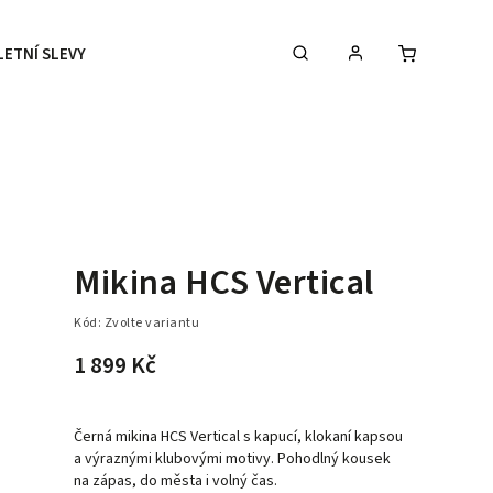
LETNÍ SLEVY
DOPLŇKY
DÁRKOVÉ POUKAZY
Mikina HCS Vertical
Kód:
Zvolte variantu
1 899 Kč
Černá mikina HCS Vertical s kapucí, klokaní kapsou
a výraznými klubovými motivy. Pohodlný kousek
na zápas, do města i volný čas.