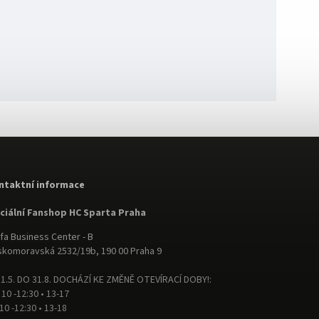
ntaktní informace
iciální Fanshop HC Sparta Praha
fa Business Center - B
komoravská 2532/19b, 190 00 Praha 9
1.5. DO 31.8. DOCHÁZÍ KE ZMĚNĚ OTEVÍRACÍ DOBY!:
 10 -12:30 • 13-17
 10 -12:30 • 13-18