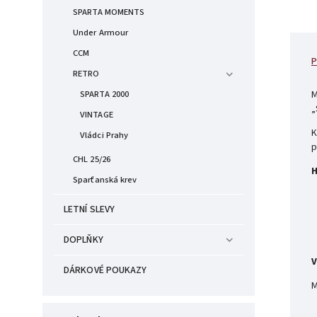
SPARTA MOMENTS
Under Armour
CCM
P
RETRO
M
SPARTA 2000
„
VINTAGE
K
Vládci Prahy
p
CHL 25/26
H
Sparťanská krev
LETNÍ SLEVY
DOPLŇKY
V
DÁRKOVÉ POUKAZY
M