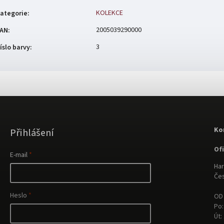
KOLEKCE
ategorie
:
2005039290000
AN
:
3
íslo barvy
:
Ko
Přihlášení
Of
E-mail
Har
Čes
Heslo
OD 
Po:
Út: