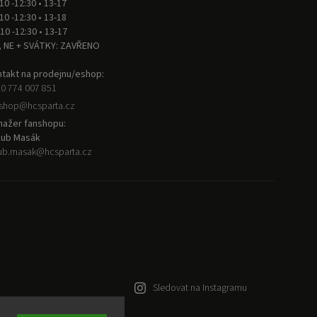
 10 -12:30 • 13-17
 10 -12:30 • 13-18
 10 -12:30 • 13-17
, NE + SVÁTKY: ZAVŘENO
takt na prodejnu/eshop:
0 774 007 851
nshop
@
hcsparta.cz
ažer fanshopu:
kub Masák
ub.masak
@
hcsparta.cz
Sledovat na Instagramu