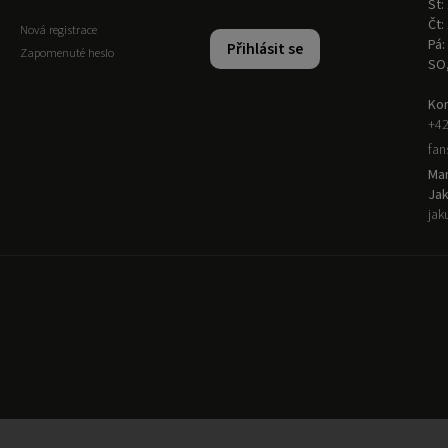
St:
Čt:
Nová registrace
Pá:
Přihlásit se
Zapomenuté heslo
SO
Kon
+42
fa
Man
Ja
jak