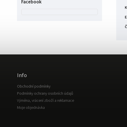
Facebook
K
E
Č
Info
Obchodní podmínky
Podmínky ochrany osobních údajů
Výměna, vrácení zboží a reklamace
Moje objednávka