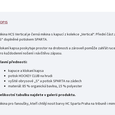
OPIS
ikina HCS Vertical je černá mikina s kapucí z kolekce „Vertical“. Přední čá
S“ doplněné potiskem SPARTA.
lokaní kapsa poskytuje prostor na drobnosti a zároveň pomůže zahřát ruce
ro každodenní nošení i návštěvu zápasu.
lavní přednosti:
kapuce a klokaní kapsa
potisk HOCKEY CLUB na hrudi
vyšité obrysové „S“ a potisk SPARTA na zádech
materiál: 85 % organická bavlna, 15 % polyester
elikostní tabulku najdete v galerii produktu.
ikina pro fanoušky, kteří chtějí nosit barvy HC Sparta Praha na tribuně i mim