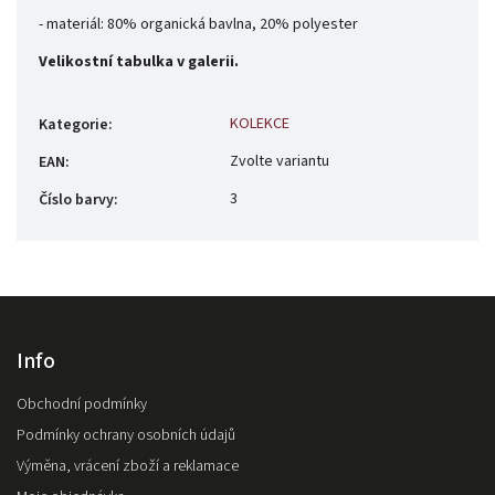
- materiál: 80% organická bavlna, 20% polyester
Velikostní tabulka v galerii.
KOLEKCE
Kategorie
:
Zvolte variantu
EAN
:
3
Číslo barvy
:
Info
Obchodní podmínky
Podmínky ochrany osobních údajů
Výměna, vrácení zboží a reklamace