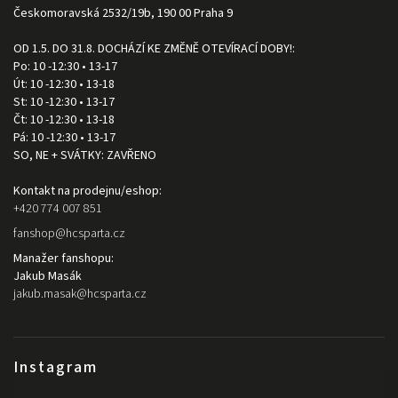
Českomoravská 2532/19b, 190 00 Praha 9
OD 1.5. DO 31.8. DOCHÁZÍ KE ZMĚNĚ OTEVÍRACÍ DOBY!:
Po: 10 -12:30 • 13-17
Út: 10 -12:30 • 13-18
St: 10 -12:30 • 13-17
Čt: 10 -12:30 • 13-18
Pá: 10 -12:30 • 13-17
SO, NE + SVÁTKY: ZAVŘENO
Kontakt na prodejnu/eshop:
+420 774 007 851
fanshop
@
hcsparta.cz
Manažer fanshopu:
Jakub Masák
jakub.masak
@
hcsparta.cz
Instagram