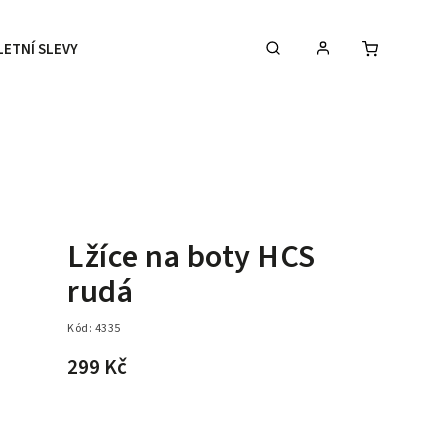
LETNÍ SLEVY
DOPLŇKY
DÁRKOVÉ POUKAZY
Lžíce na boty HCS
rudá
Kód:
4335
299 Kč