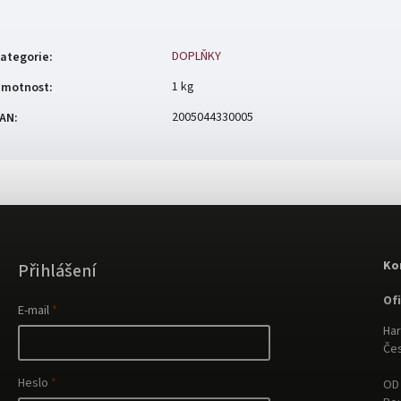
DOPLŇKY
ategorie
:
1 kg
motnost
:
2005044330005
AN
:
Ko
Přihlášení
Of
E-mail
Har
Čes
Heslo
OD 