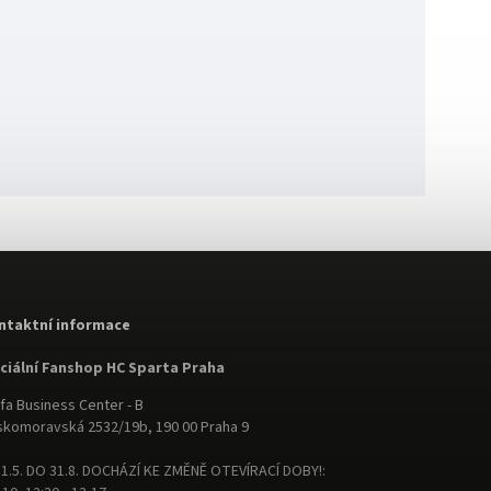
ntaktní informace
iciální Fanshop HC Sparta Praha
fa Business Center - B
komoravská 2532/19b, 190 00 Praha 9
1.5. DO 31.8. DOCHÁZÍ KE ZMĚNĚ OTEVÍRACÍ DOBY!: