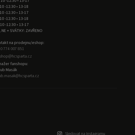
 10 -12:30 • 13-17
 10 -12:30 • 13-18
 10 -12:30 • 13-17
 10 -12:30 • 13-18
 10 -12:30 • 13-17
, NE + SVÁTKY: ZAVŘENO
takt na prodejnu/eshop:
0 774 007 851
nshop
@
hcsparta.cz
ažer fanshopu:
kub Masák
ub.masak
@
hcsparta.cz
Sledovat na Instagramu