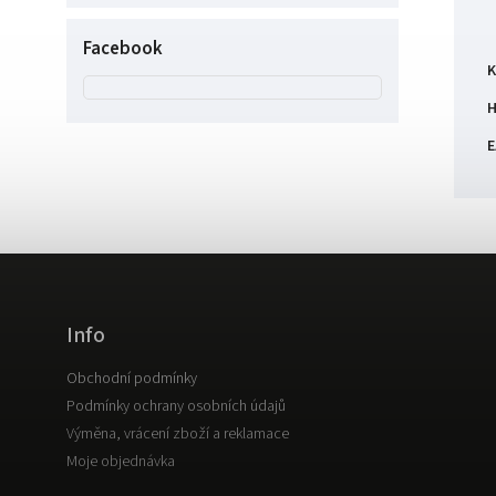
Facebook
K
H
E
Info
Obchodní podmínky
Podmínky ochrany osobních údajů
Výměna, vrácení zboží a reklamace
Moje objednávka