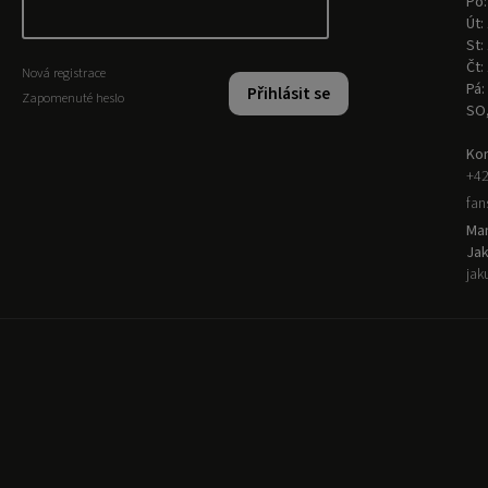
Po:
Út:
St:
Čt:
Nová registrace
Pá:
Přihlásit se
Zapomenuté heslo
SO
Kon
+42
fa
Man
Ja
jak