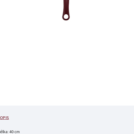
OPIS
élka: 40 cm