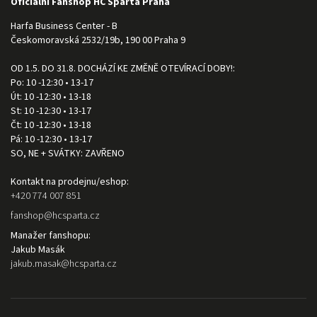
Oficiální Fanshop HC Sparta Praha
Harfa Business Center - B
Českomoravská 2532/19b, 190 00 Praha 9
OD 1.5. DO 31.8. DOCHÁZÍ KE ZMĚNĚ OTEVÍRACÍ DOBY!:
Po: 10 -12:30 • 13-17
Út: 10 -12:30 • 13-18
St: 10 -12:30 • 13-17
Čt: 10 -12:30 • 13-18
Pá: 10 -12:30 • 13-17
SO, NE + SVÁTKY: ZAVŘENO
Kontakt na prodejnu/eshop:
+420 774 007 851
fanshop
@
hcsparta.cz
Manažer fanshopu:
Jakub Masák
jakub.masak
@
hcsparta.cz