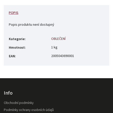
POPIS
Popis produktu není dostupný
OBLEČENÍ
Kategorie
:
1 kg
Hmotnost
:
2005043690001
EAN
:
Info
Obchodní podmínky
Podmínky ochrany osobních údajů