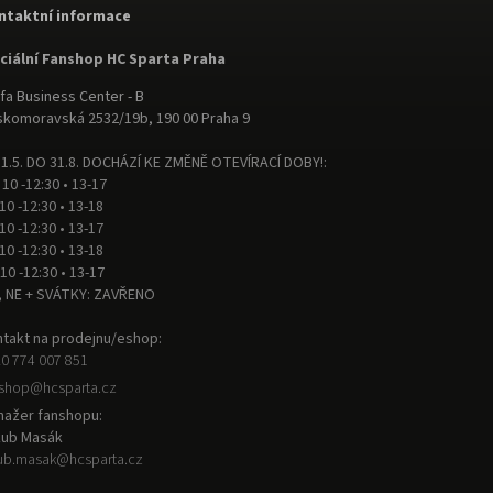
ntaktní informace
iciální Fanshop HC Sparta Praha
fa Business Center - B
komoravská 2532/19b, 190 00 Praha 9
1.5. DO 31.8. DOCHÁZÍ KE ZMĚNĚ OTEVÍRACÍ DOBY!:
 10 -12:30 • 13-17
 10 -12:30 • 13-18
 10 -12:30 • 13-17
 10 -12:30 • 13-18
 10 -12:30 • 13-17
, NE + SVÁTKY: ZAVŘENO
takt na prodejnu/eshop:
0 774 007 851
nshop
@
hcsparta.cz
ažer fanshopu:
kub Masák
ub.masak
@
hcsparta.cz