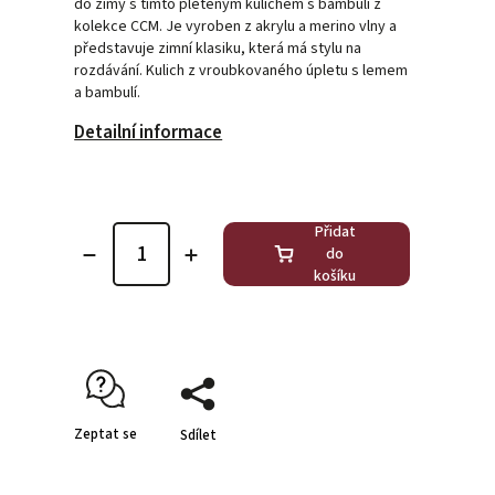
do zimy s tímto pleteným kulichem s bambulí z
kolekce CCM. Je vyroben z akrylu a merino vlny a
představuje zimní klasiku, která má stylu na
rozdávání. Kulich z vroubkovaného úpletu s lemem
a bambulí.
Detailní informace
Přidat
do
košíku
Zeptat se
Sdílet