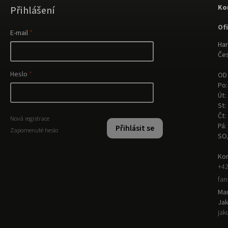
Ko
Přihlášení
Of
E-mail
Har
Čes
Heslo
OD 
Po:
Út:
St:
Čt:
Nová registrace
Pá:
Přihlásit se
Zapomenuté heslo
SO
Kon
+42
fa
Man
Ja
jak