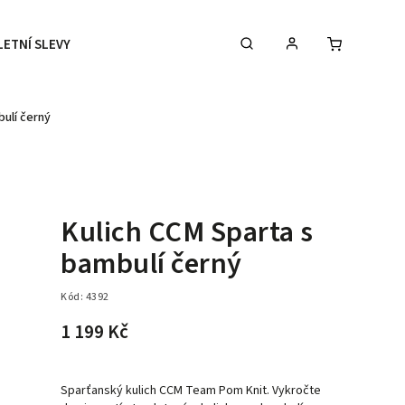
LETNÍ SLEVY
DOPLŇKY
DÁRKOVÉ POUKAZY
bulí černý
Kulich CCM Sparta s
bambulí černý
Kód:
4392
1 199 Kč
Sparťanský kulich CCM Team Pom Knit. Vykročte