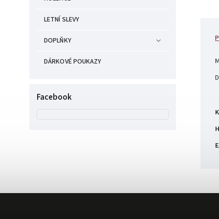
LETNÍ SLEVY
P
DOPLŇKY
M
DÁRKOVÉ POUKAZY
D
Facebook
K
H
E