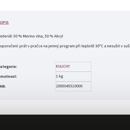
OPIS
ateriál: 50 % Merino vlna, 50 % Akryl
oporučení: prát v pračce na jemný program při teplotě 30°C a nesušit v suš
KULICHY
ategorie
:
1 kg
motnost
:
2005045510000
AN
: