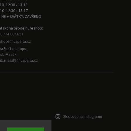
 10 -12:30 • 13-18
 10 -12:30 • 13-17
, NE + SVÁTKY: ZAVŘENO
takt na prodejnu/eshop:
0 774 007 851
nshop
@
hcsparta.cz
ažer fanshopu:
kub Masák
ub.masak
@
hcsparta.cz
Sledovat na Instagramu