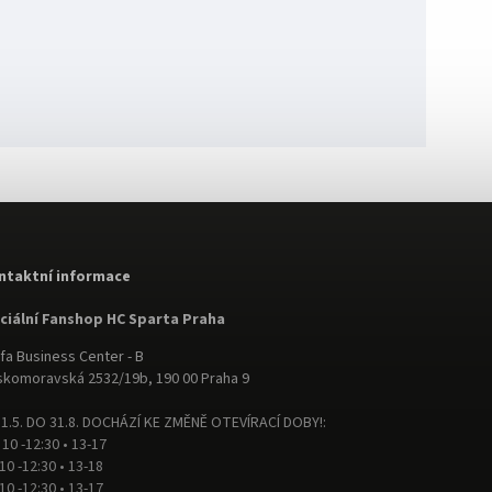
ntaktní informace
iciální Fanshop HC Sparta Praha
fa Business Center - B
komoravská 2532/19b, 190 00 Praha 9
1.5. DO 31.8. DOCHÁZÍ KE ZMĚNĚ OTEVÍRACÍ DOBY!:
 10 -12:30 • 13-17
 10 -12:30 • 13-18
 10 -12:30 • 13-17