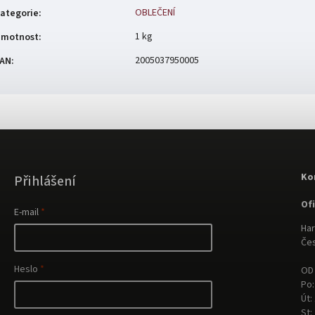
OBLEČENÍ
ategorie
:
1 kg
motnost
:
2005037950005
AN
:
Ko
Přihlášení
Of
E-mail
Har
Čes
Heslo
OD 
Po:
Út:
St: