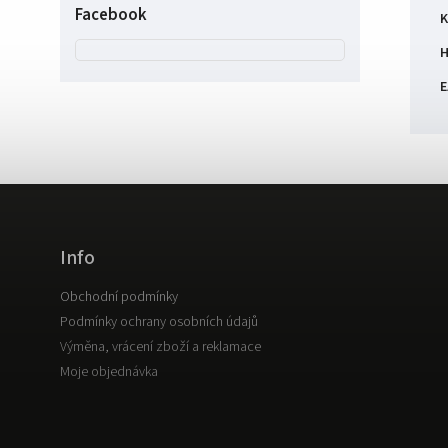
Facebook
K
H
E
Info
Obchodní podmínky
Podmínky ochrany osobních údajů
Výměna, vrácení zboží a reklamace
Moje objednávka