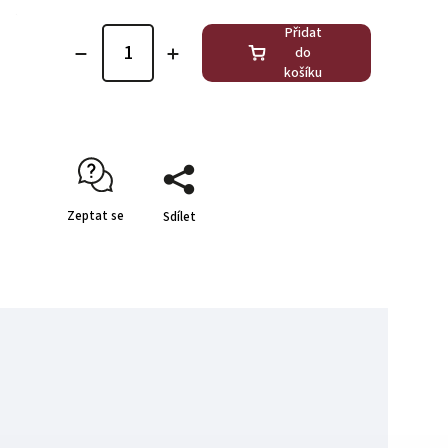
Přidat
do
košíku
Zeptat se
Sdílet