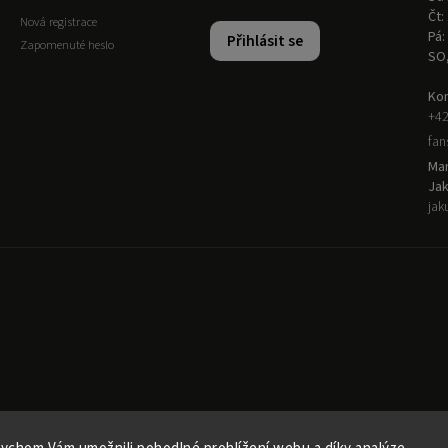
Čt:
Nová registrace
Pá:
Přihlásit se
Zapomenuté heslo
SO
Kon
+42
fa
Man
Ja
jak