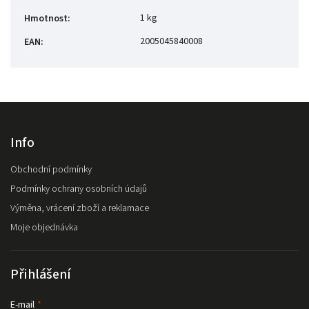
1 kg
Hmotnost
:
2005045840008
EAN
:
Info
Obchodní podmínky
Podmínky ochrany osobních údajů
Výměna, vrácení zboží a reklamace
Moje objednávka
Přihlášení
E-mail