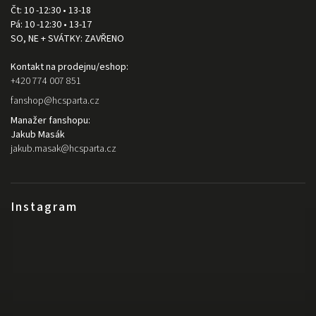
Čt: 10 -12:30 • 13-18
Pá: 10 -12:30 • 13-17
SO, NE + SVÁTKY: ZAVŘENO
Kontakt na prodejnu/eshop:
+420 774 007 851
fanshop
@
hcsparta.cz
Manažer fanshopu:
Jakub Masák
jakub.masak
@
hcsparta.cz
Instagram