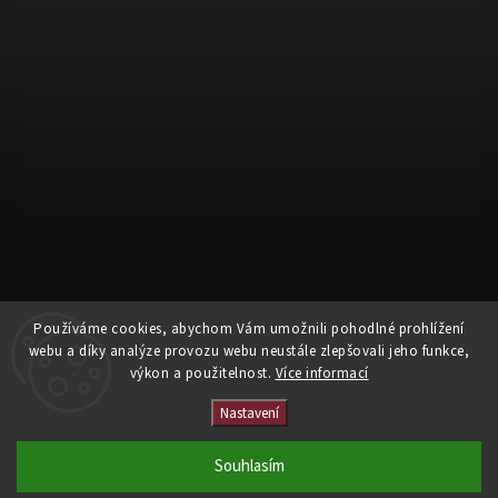
Sledovat na Instagramu
Používáme cookies, abychom Vám umožnili pohodlné prohlížení
webu a díky analýze provozu webu neustále zlepšovali jeho funkce,
výkon a použitelnost.
Více informací
Copyright 2026
Oficiální fanshop HC Sparta Praha
. Všechna práva
vyhrazena.
Nastavení
Vytvořil
Shoptet
| Design
Shoptak.cz
Souhlasím