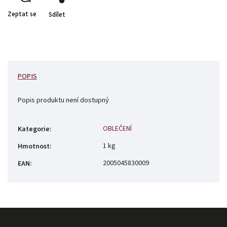
Zeptat se
Sdílet
POPIS
Popis produktu není dostupný
OBLEČENÍ
Kategorie
:
1 kg
Hmotnost
:
2005045830009
EAN
: