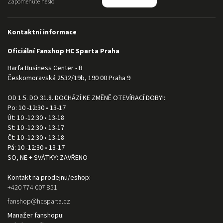
Zapomenuté heslo
Kontaktní informace
Oficiální Fanshop HC Sparta Praha
Harfa Business Center - B
Českomoravská 2532/19b, 190 00 Praha 9
OD 1.5. DO 31.8. DOCHÁZÍ KE ZMĚNĚ OTEVÍRACÍ DOBY!:
Po: 10 -12:30 • 13-17
Út: 10 -12:30 • 13-18
St: 10 -12:30 • 13-17
Čt: 10 -12:30 • 13-18
Pá: 10 -12:30 • 13-17
SO, NE + SVÁTKY: ZAVŘENO
Kontakt na prodejnu/eshop:
+420 774 007 851
fanshop
@
hcsparta.cz
Manažer fanshopu: