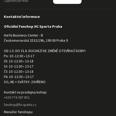
Zapomenuté heslo
Kontaktní informace
Oficiální Fanshop HC Sparta Praha
Harfa Business Center - B
Českomoravská 2532/19b, 190 00 Praha 9
OD 1.5. DO 31.8. DOCHÁZÍ KE ZMĚNĚ OTEVÍRACÍ DOBY!:
Po: 10 -12:30 • 13-17
Út: 10 -12:30 • 13-18
St: 10 -12:30 • 13-17
Čt: 10 -12:30 • 13-18
Pá: 10 -12:30 • 13-17
SO, NE + SVÁTKY: ZAVŘENO
Kontakt na prodejnu/eshop:
+420 774 007 851
fanshop
@
hcsparta.cz
Manažer fanshopu: