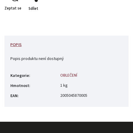
Zeptat se
Sdílet
POPIS
Popis produktu není dostupný
OBLEČENÍ
Kategorie
:
1 kg
Hmotnost
:
2005045870005
EAN
: