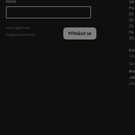
Heslo
OD 
Po:
Út:
St:
Čt:
Nová registrace
Pá:
Přihlásit se
Zapomenuté heslo
SO
Kon
+42
fa
Man
Ja
jak