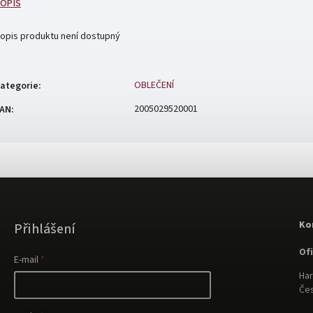
OPIS
opis produktu není dostupný
OBLEČENÍ
ategorie
:
2005029520001
AN
:
Ko
Přihlášení
Of
E-mail
Har
Čes