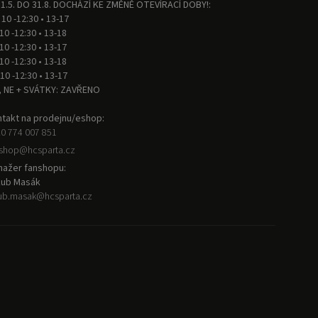
1.5. DO 31.8. DOCHÁZÍ KE ZMĚNĚ OTEVÍRACÍ DOBY!:
 10 -12:30 • 13-17
 10 -12:30 • 13-18
 10 -12:30 • 13-17
 10 -12:30 • 13-18
 10 -12:30 • 13-17
, NE + SVÁTKY: ZAVŘENO
takt na prodejnu/eshop:
0 774 007 851
nshop
@
hcsparta.cz
ažer fanshopu:
kub Masák
ub.masak
@
hcsparta.cz