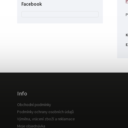
P
Facebook
P
K
E
Info
Obchodní podmínky
Podmínky ochrany osobních údajů
Výměna, vrácení zboží a reklamace
Moje objednávka