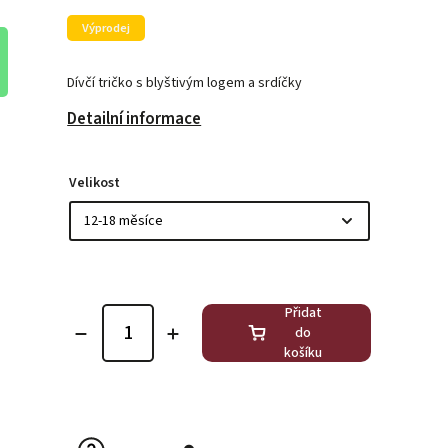
Výprodej
Dívčí tričko s blyštivým logem a srdíčky
Detailní informace
Velikost
Přidat
do
košíku