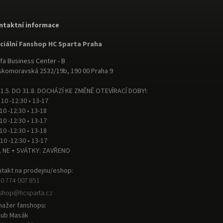
ntaktní informace
iciální Fanshop HC Sparta Praha
fa Business Center - B
komoravská 2532/19b, 190 00 Praha 9
1.5. DO 31.8. DOCHÁZÍ KE ZMĚNĚ OTEVÍRACÍ DOBY!:
 10 -12:30 • 13-17
 10 -12:30 • 13-18
 10 -12:30 • 13-17
 10 -12:30 • 13-18
 10 -12:30 • 13-17
, NE + SVÁTKY: ZAVŘENO
takt na prodejnu/eshop:
0 774 007 851
nshop
@
hcsparta.cz
ažer fanshopu:
kub Masák