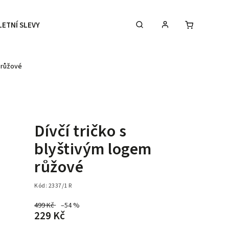
LETNÍ SLEVY
DOPLŇKY
DÁRKOVÉ POUKAZY
m růžové
Dívčí tričko s
blyštivým logem
růžové
Kód:
2337/1 R
499 Kč
–54 %
229 Kč