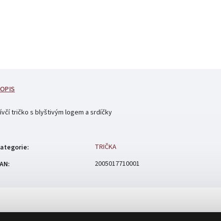
OPIS
ívčí tričko s blyštivým logem a srdíčky
TRIČKA
ategorie
:
2005017710001
AN
: