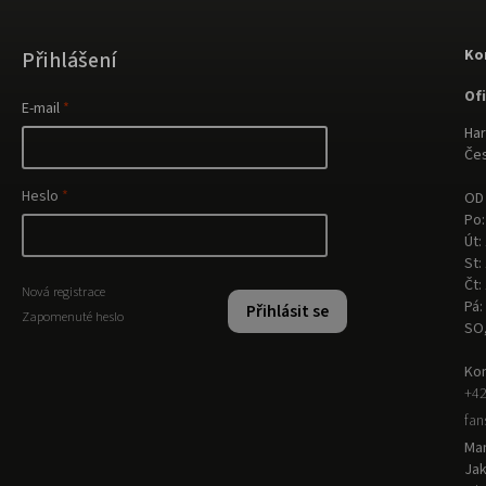
Ko
Přihlášení
Of
E-mail
Har
Čes
Heslo
OD 
Po:
Út:
St:
Čt:
Nová registrace
Pá:
Přihlásit se
Zapomenuté heslo
SO
Kon
+42
fa
Man
Ja