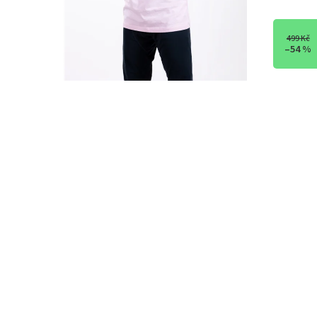
499 Kč
–54 %