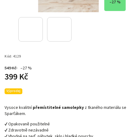
–27 %
Kód:
4129
549 Kč
–27 %
399 Kč
Výprodej
Vysoce kvalitní
přemístitelné samolepky
z tkaného materiálu se
Sparťákem.
✔ Opakovaně použitelné
✔ Zdravotně nezávadné
✔ Vhodné na zeď, nábytek, sklo i hladké povrchy