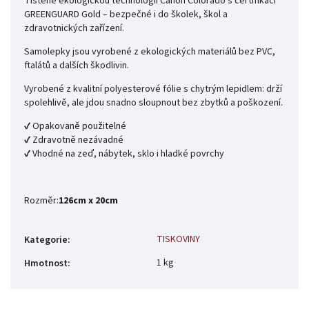
Tištěné ekologickou technologií Canon Colorado s certifikací
GREENGUARD Gold – bezpečné i do školek, škol a
zdravotnických zařízení.
Samolepky jsou vyrobené z ekologických materiálů bez PVC,
ftalátů a dalších škodlivin.
Vyrobené z kvalitní polyesterové fólie s chytrým lepidlem: drží
spolehlivě, ale jdou snadno sloupnout bez zbytků a poškození.
✔ Opakovaně použitelné
✔ Zdravotně nezávadné
✔ Vhodné na zeď, nábytek, sklo i hladké povrchy
Rozměr:
126cm x 20cm
TISKOVINY
Kategorie
:
1 kg
Hmotnost
: