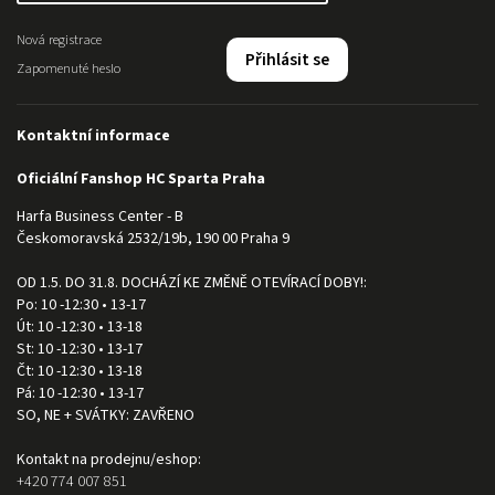
Nová registrace
Přihlásit se
Zapomenuté heslo
Kontaktní informace
Oficiální Fanshop HC Sparta Praha
Harfa Business Center - B
Českomoravská 2532/19b, 190 00 Praha 9
OD 1.5. DO 31.8. DOCHÁZÍ KE ZMĚNĚ OTEVÍRACÍ DOBY!:
Po: 10 -12:30 • 13-17
Út: 10 -12:30 • 13-18
St: 10 -12:30 • 13-17
Čt: 10 -12:30 • 13-18
Pá: 10 -12:30 • 13-17
SO, NE + SVÁTKY: ZAVŘENO
Kontakt na prodejnu/eshop:
+420 774 007 851