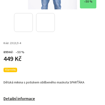
–50 %
Kód:
2313/3-4
899 Kč
–50 %
449 Kč
Výprodej
Dětská mikina s potiskem oblíbeného maskota SPARŤÁKA
Detailní informace