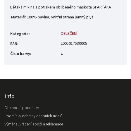
Dětská mikina s potiskem oblíbeného maskota SPARŤÁKA
Materiál: 100% bavlna, vnitřní strana jemný plyš
OBLEČENÍ
Kategorie
:
2005017530005
EAN
:
2
Číslo barvy
:
Info
Obchodní podmínky
Podmínky ochrany osobních údajů
Výměna, vrácení zboží a reklamace