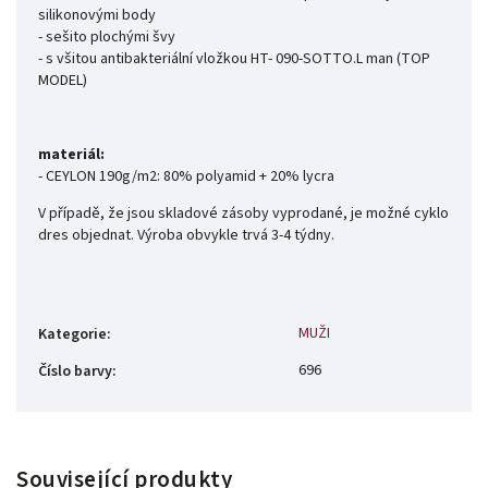
silikonovými body
- sešito plochými švy
- s všitou antibakteriální vložkou HT- 090-SOTTO.L man (TOP
MODEL)
materiál:
- CEYLON 190g/m2: 80% polyamid + 20% lycra
V případě, že jsou skladové zásoby vyprodané, je možné cyklo
dres objednat. Výroba obvykle trvá 3-4 týdny.
MUŽI
Kategorie
:
696
Číslo barvy
:
Související produkty