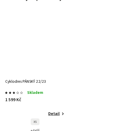
Cyklodres PÁNSKÝ 22/23
Skladem
1 599 Kč
Detail
XS
+ další