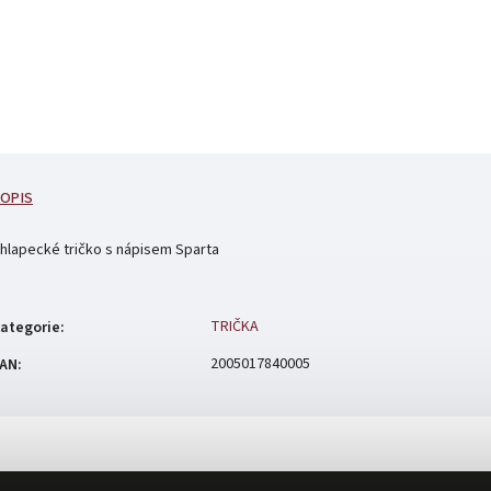
OPIS
hlapecké tričko s nápisem Sparta
TRIČKA
ategorie
:
2005017840005
AN
: