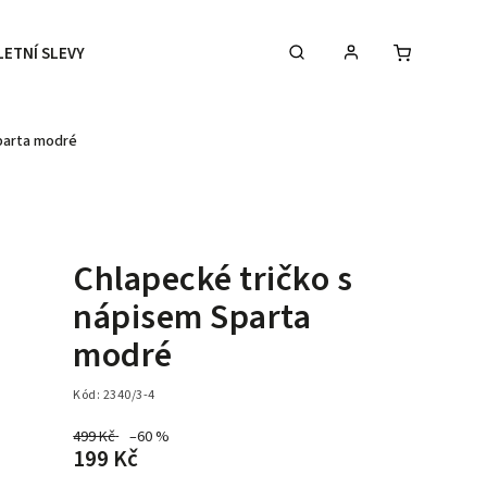
LETNÍ SLEVY
DOPLŇKY
DÁRKOVÉ POUKAZY
Sparta modré
Chlapecké tričko s
nápisem Sparta
modré
Kód:
2340/3-4
499 Kč
–60 %
199 Kč