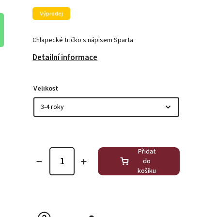
Výprodej
Chlapecké tričko s nápisem Sparta
Detailní informace
Velikost
Přidat
do
košíku