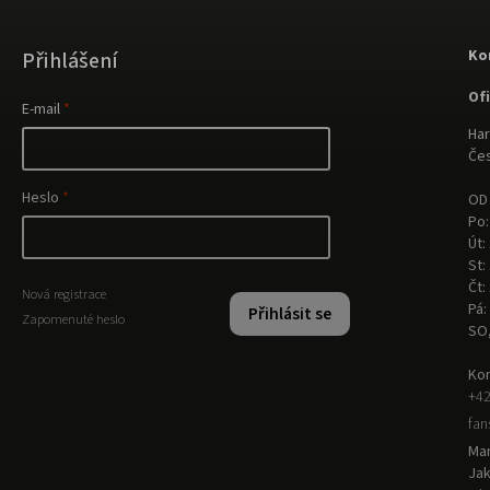
Ko
Přihlášení
Of
E-mail
Har
Čes
Heslo
OD 
Po:
Út:
St:
Čt:
Nová registrace
Pá:
Přihlásit se
Zapomenuté heslo
SO
Kon
+42
fa
Man
Ja