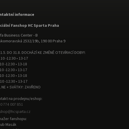
ntaktní informace
iciální Fanshop HC Sparta Praha
fa Business Center - B
komoravská 2532/19b, 190 00 Praha 9
1.5. DO 31.8. DOCHÁZÍ KE ZMĚNĚ OTEVÍRACÍ DOBY!:
 10 -12:30 • 13-17
 10 -12:30 • 13-18
 10 -12:30 • 13-17
 10 -12:30 • 13-18
 10 -12:30 • 13-17
, NE + SVÁTKY: ZAVŘENO
takt na prodejnu/eshop:
0 774 007 851
nshop
@
hcsparta.cz
ažer fanshopu:
kub Masák