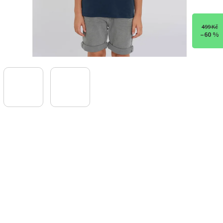
499 Kč
–60 %