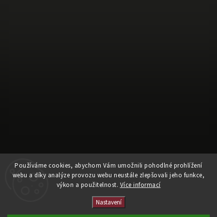
Sledovat na Instagramu
Používáme cookies, abychom Vám umožnili pohodlné prohlížení
webu a díky analýze provozu webu neustále zlepšovali jeho funkce,
výkon a použitelnost.
Více informací
Copyright 2026
Oficiální fanshop HC Sparta Praha
. Všechna práva
vyhrazena.
Nastavení
Vytvořil
Shoptet
| Design
Shoptak.cz