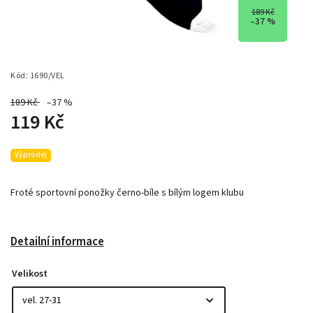
189 Kč
–37 %
Kód:
1690/VEL
189 Kč
–37 %
119 Kč
Výprodej
Froté sportovní ponožky černo-bíle s bílým logem klubu
Detailní informace
Velikost