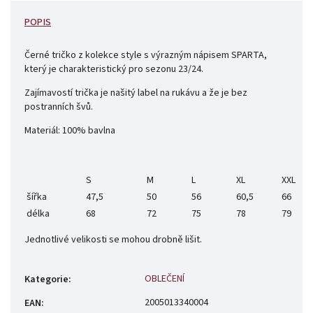
POPIS
Černé tričko z kolekce style s výrazným nápisem SPARTA,
který je charakteristický pro sezonu 23/24.
Zajímavostí trička je našitý label na rukávu a že je bez
postranních švů.
Materiál: 100% bavlna
S
M
L
XL
XXL
šířka
47,5
50
56
60,5
66
délka
68
72
75
78
79
Jednotlivé velikosti se mohou drobně lišit.
OBLEČENÍ
Kategorie
:
2005013340004
EAN
: