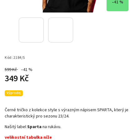
–41 %
Kód:
2184/S
599 Kč
–41 %
349 Kč
Výprodej
Černé tričko z kolekce style s výrazným nápisem SPARTA, který je
charakteristický pro sezonu 23/24.
Našitý label
Sparta
na rukávu.
velikostní tabulka níže