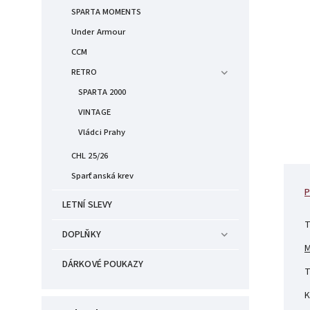
SPARTA MOMENTS
Under Armour
CCM
RETRO
SPARTA 2000
VINTAGE
Vládci Prahy
CHL 25/26
Sparťanská krev
P
LETNÍ SLEVY
T
DOPLŇKY
M
DÁRKOVÉ POUKAZY
T
K