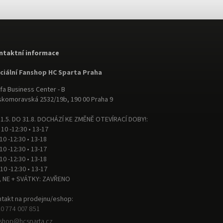
ntaktní informace
iciální Fanshop HC Sparta Praha
fa Business Center - B
komoravská 2532/19b, 190 00 Praha 9
1.5. DO 31.8. DOCHÁZÍ KE ZMĚNĚ OTEVÍRACÍ DOBY!:
 10 -12:30 • 13-17
 10 -12:30 • 13-18
 10 -12:30 • 13-17
 10 -12:30 • 13-18
 10 -12:30 • 13-17
, NE + SVÁTKY: ZAVŘENO
takt na prodejnu/eshop:
0 774 007 851
nshop
@
hcsparta.cz