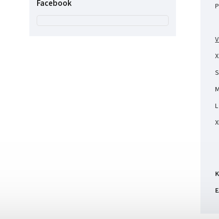
Facebook
P
V
X
S
M
L
X
K
E