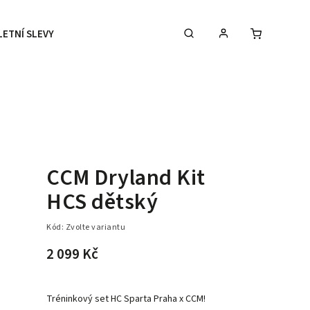
LETNÍ SLEVY
DOPLŇKY
DÁRKOVÉ POUKAZY
CCM Dryland Kit
HCS dětský
Kód:
Zvolte variantu
2 099 Kč
Tréninkový set HC Sparta Praha x CCM!