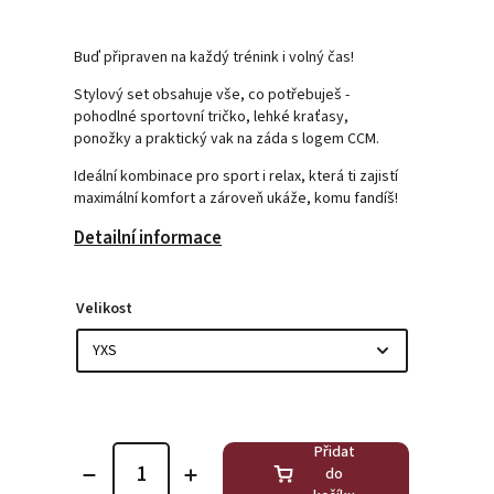
Buď připraven na každý trénink i volný čas!
Stylový set obsahuje vše, co potřebuješ -
pohodlné sportovní tričko, lehké kraťasy,
ponožky a praktický vak na záda s logem CCM.
Ideální kombinace pro sport i relax, která ti zajistí
maximální komfort a zároveň ukáže, komu fandíš!
Detailní informace
Velikost
Přidat
do