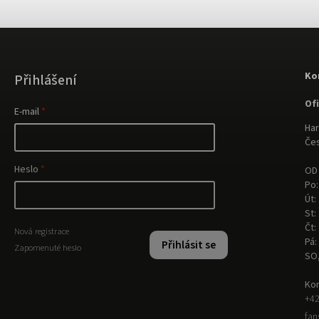
Ko
Přihlášení
Of
E-mail
Har
Čes
Heslo
OD 
Po:
Út:
St:
Čt:
Nová registrace
Pá:
Přihlásit se
Zapomenuté heslo
SO
Kon
+42
fa