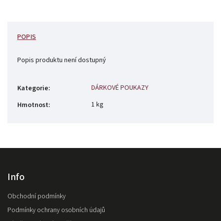
POPIS
Popis produktu není dostupný
DÁRKOVÉ POUKAZY
Kategorie
:
1 kg
Hmotnost
:
Info
Obchodní podmínky
Podmínky ochrany osobních údajů